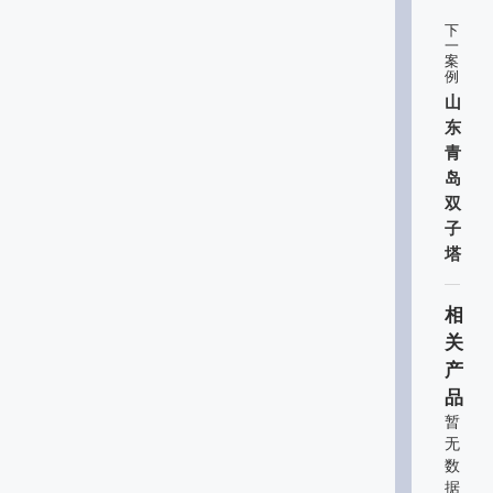
下
一
案
例
山
东
青
岛
双
子
塔
相
关
产
品
暂
无
数
据