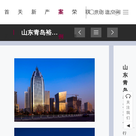
金属隔
城市规
简体中文
旗下公司名称三
集团出版物
业界资讯
国家认证
联系我们
站点公告
商标证书
来访预约
断
划
首
关
新
产
案
荣
联
English
旗下公司名称四
山东青岛裕龙大厦
页
于
闻
品
例
誉
系
山
东
青
岛
裕
关
龙
注
大
我
们
厦
◀
行