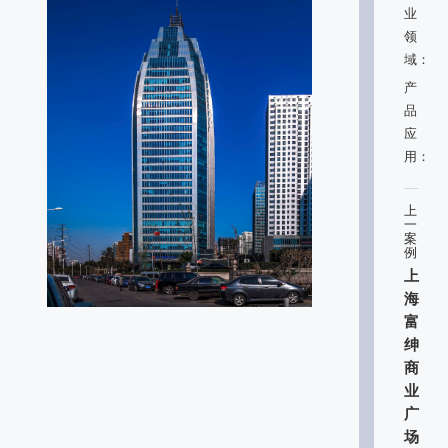
业
领
域：
产
品
应
用：
上
一
案
例
上
海
富
绅
商
业
广
场