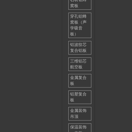
窝板
穿孔铝蜂
窝板（声
学吸音
板）
铝波纹芯
复合铝板
三维铝芯
航空板
金属复合
板
铝塑复合
板
金属装饰
吊顶
保温装饰