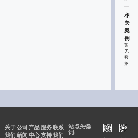
相
关
案
例
暂
无
数
据
站点关键
关于
公司
产品
服务
联系
词:
我们
新闻
中心
支持
我们