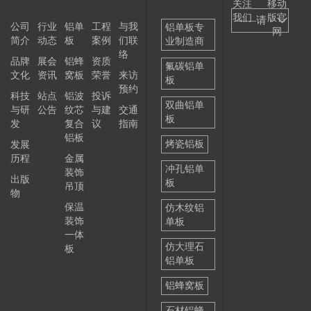
关注
移动
我们
版官
——请
公司
行业
铝单
工程
与我
铝单板专
网
简介
动态
板
案例
们联
业制造商
选择
络
品牌
展会
铝蜂
资质
——
氟碳铝单
文化
资讯
窝板
荣誉
来访
板
预约
科技
站点
铝波
投诉
双曲铝单
与研
公告
纹芯
与建
交通
板
发
复合
议
指南
铝板
烤瓷铝板
发展
历程
金属
冲孔铝单
装饰
出版
板
吊顶
物
保温
仿木纹铝
装饰
单板
一体
仿大理石
板
铝单板
铝蜂窝板
石材铝蜂